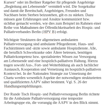
Kursen“ oder im Berliner Ratgeber für pflegende Angehörige
„Begleitung am Lebensende“ vermittelt wird. Die Sorgekultur
und damit die Bereitschaft, Angehörigen, Freunden und
Nachbarn beim Sterben beizustehen, gilt es zu stärken. Dazu
müssen gute Erfahrungen und Ansätze kommuniziert bzw.
sichtbar gemacht werden, wie dies zum Beispiel im Rahmen einer
Reihe von Maßnahmen der Öffentlichkeitsarbeit des Hospiz- und
Palliativverbandes Berlin (
HPV B
) erfolgt.
Wichtigste Strukturen der allgemeinen ambulanten
Palliativversorgung sind ambulante Pflegedienste, Haus- und
Fachärztinnen und -ärzte sowie ambulante Hospizdienste. Alle,
die beruflich Schwerkranke oder Ältere betreuen, benötigen
Palliativkompetenz bzw. spezialisiertes Wissen zur Versorgung
am Lebensende und eine hospizlich-palliativen Haltung. Hierzu
tragen sowohl Aus-, Fort- und Weiterbildung als auch fachlicher
Austausch, Kooperation und Vernetzung im hospizlich-palliativen
Kontext bei. In der Nationalen Strategie zur Umsetzung der
Charta werden wesentlich Aspekte der notwendigen strukturierten
und qualifizierten AAPV näher bestimmt. Vgl. S. 26 der
Handlungsempfehlungen
.
Der Runde Tisch Hospiz- und Palliativversorgung Berlin richtete
für die Ambulante Palliativversorgung eine temporäre
Arbeitsgruppe ein, die vorrangig die AAPV in den Blick nimmt.