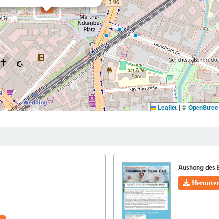
Leaflet
|
©
OpenStree
Aushang des 
Herunter