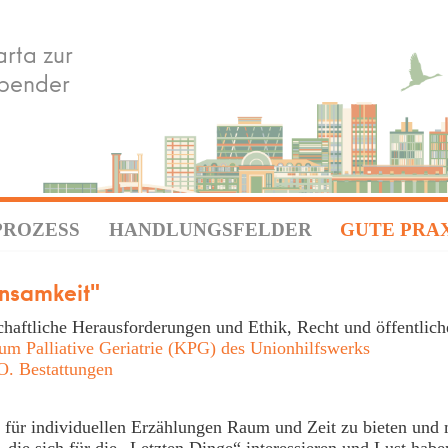
rta zur
rbender
PROZESS
HANDLUNGSFELDER
GUTE PRA
insamkeit"
lschaftliche Herausforderungen und Ethik, Recht und öffentli
 Palliative Geriatrie (KPG) des Unionhilfswerks
 Bestattungen
 für individuellen Erzählungen Raum und Zeit zu bieten und 
 die sich für die „Letzten Dinge“ interessieren und Lust habe