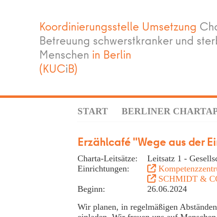
Koordinierungsstelle Umsetzung
Cha
Betreuung schwerstkranker und ste
Menschen
in Berlin
(KUC
i
B)
START
BERLINER CHARTA
Erzählcafé "Wege aus der E
Charta-Leitsätze:
Leitsatz 1 - Gesel
Einrichtungen:
Kompetenzzentrum
SCHMIDT & CO.
Beginn:
26.06.2024
Wir planen, in regelmäßigen Abständen
einladen. Wir freuen uns auf Menschen,