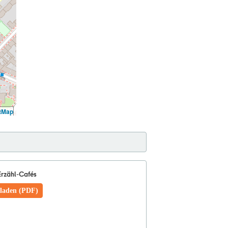
tMap
Erzähl-Cafés
laden (PDF)