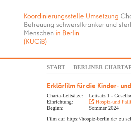
Koordinierungsstelle Umsetzung
Cha
Betreuung schwerstkranker und ste
Menschen
in Berlin
(KUC
i
B)
START
BERLINER CHARTA
Erklärfilm für die Kinder- u
Charta-Leitsätze:
Leitsatz 1 - Gesel
Einrichtung:
Hospiz-und Pall
Beginn:
Sommer 2024
Film auf
https://hospiz-berlin.de/
zu se