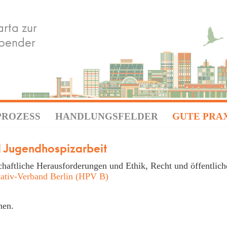
rta zur
rbender
PROZESS
HANDLUNGSFELDER
GUTE PRA
nd Jugendhospizarbeit
lschaftliche Herausforderungen und Ethik, Recht und öffentli
iativ-Verband Berlin (HPV B)
hen.